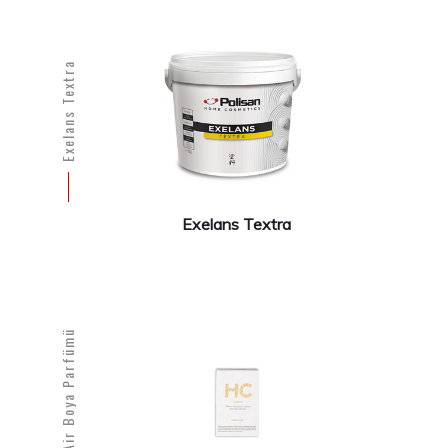
Exelans Textra
Exelans Textra
Fresh Air Boya Parfümü