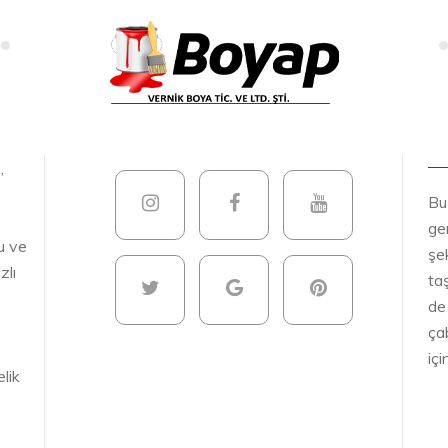
,
Bu
gen
u ve
şek
zlı
ta
de
ça
iç
lik