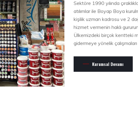
Sektöre 1990 yılında çıraklıkl
atılımlar ile Boyap Boya kuru
kişilik uzman kadrosu ve 2 dağı
hizmet vermenin haklı gururu
Ülkemizdeki birçok kentteki mü
gidermeye yönelik çalışmaları 
Kurumsal Devamı