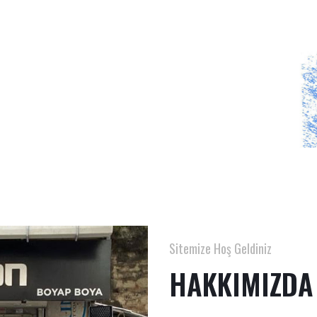
Aşağı kaydır
Sitemize Hoş Geldiniz
HAKKIMIZDA