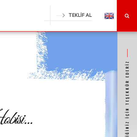
TEKLİF AL
BİZİ SEÇTİĞİNİZ İÇİN TEŞEKKÜR EDERİZ