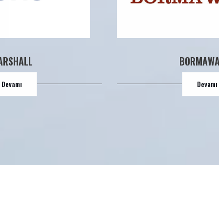
ARSHALL
BORMAWA
Devamı
Devamı