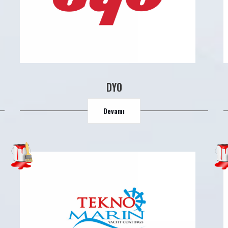
DYO
Devamı