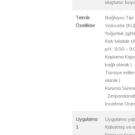
oluşturur, boya
Teknik
Bağlayıcı Tipi
Özellikler
Viskozite (KU
Yoğunluk (g/ml
Katı Madde (Ağ
pH : 8.00 – 9.
Kaplama Kapas
bağlı olarak )
Tavsiye edilen
olarak )
Kuruma Sü
Zımparalanabi
İnceltme Oranı
Uygulama
Uygulama yapı
1
Kabarmış ve es
Emici ve tozu