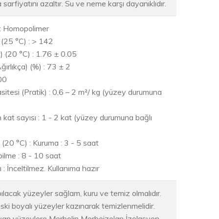
 sarfiyatını azaltır. Su ve neme karşı dayanıklıdır.
 : Homopolimer
)(25 °C) : > 142
) (20 °C) : 1.76 ± 0.05
ırlıkça) (%) : 73 ± 2
00
itesi (Pratik) : 0,6 – 2 m²/ kg (yüzey durumuna
 kat sayısı : 1 - 2 kat (yüzey durumuna bağlı
resi (20 °C) : Kuruma : 3 - 5 saat
lme : 8 - 10 saat
 : İnceltilmez. Kullanıma hazır
lacak yüzeyler sağlam, kuru ve temiz olmalıdır.
ki boyalı yüzeyler kazınarak temizlenmelidir.
yan yüzeylere Merbolin Merboizolan İzolasyon