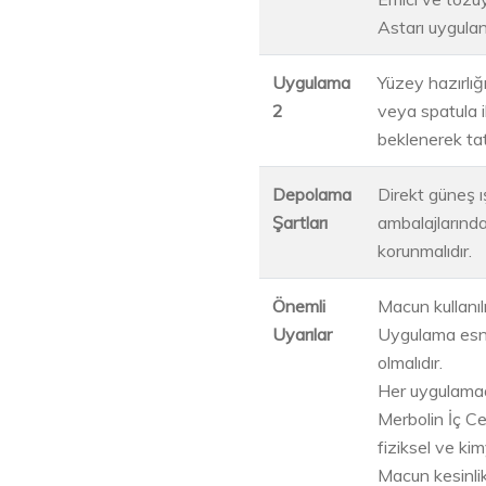
Astarı uygulan
Uygulama
Yüzey hazırlı
2
veya spatula i
beklenerek tatb
Depolama
Direkt güneş ı
Şartları
ambalajlarında
korunmalıdır.
Önemli
Macun kullanıl
Uyarılar
Uygulama esna
olmalıdır.
Her uygulamada
Merbolin İç C
fiziksel ve ki
Macun kesinlik