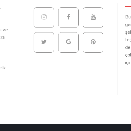
,
Bu
gen
u ve
şek
zlı
ta
de
ça
iç
lik