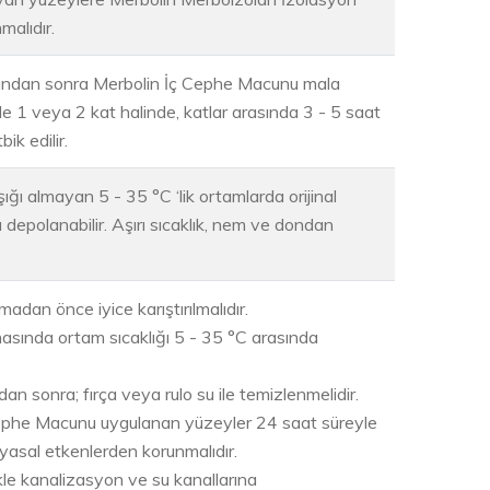
malıdır.
ğından sonra Merbolin İç Cephe Macunu mala
le 1 veya 2 kat halinde, katlar arasında 3 - 5 saat
ik edilir.
şığı almayan 5 - 35 °C ‘lik ortamlarda orijinal
 depolanabilir. Aşırı sıcaklık, nem ve dondan
madan önce iyice karıştırılmalıdır.
sında ortam sıcaklığı 5 - 35 °C arasında
n sonra; fırça veya rulo su ile temizlenmelidir.
ephe Macunu uygulanan yüzeyler 24 saat süreyle
myasal etkenlerden korunmalıdır.
le kanalizasyon ve su kanallarına