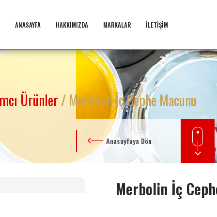
ANASAYFA
HAKKIMIZDA
MARKALAR
İLETİŞİM
dımcı Ürünler
/ Merbolin İç Cephe Macunu
Anasayfaya Dön
Merbolin İç Cep