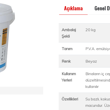
Açıklama
Genel D
Ambalaj
20 kg
Şekli
Tanım
P.V.A. emülsiy
Renk
Beyaz
Kullanım
Binaların iç c
Yerleri
düzeltilmesind
kullanılır
Özellikleri
Su bazlı, koku
macundur. Üze