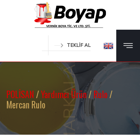
TEKLİF AL
MARKALAR
POLİSAN
/
Yardımcı Ürün
/
Rulo
/
Mercan Rulo